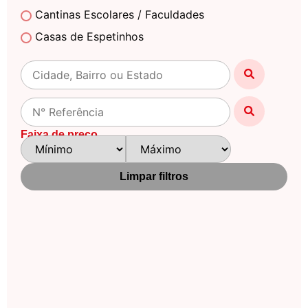
Cantinas Escolares / Faculdades
Casas de Espetinhos
Casas Lotéricas
Casas Noturnas
Centro Automotivo
Choperias
Faixa de preço
Churrascarias
Clinicas /Estética / Casa de Repouso /Medicas
Limpar filtros
Clínicas Veterinárias
Danceterias
Distribuidoras de Gás
Drogarias / Farmácias
Empório
Empresas / Fabricas / Industrias