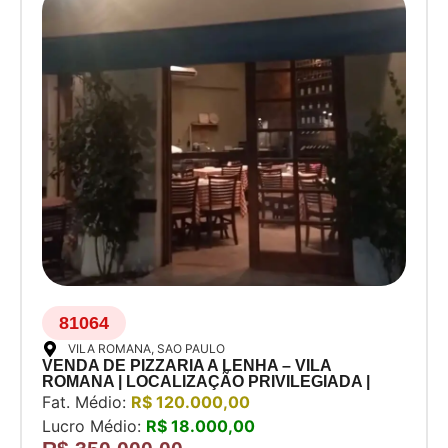
81064
VILA ROMANA
, SAO PAULO
VENDA DE PIZZARIA A LENHA – VILA
ROMANA | LOCALIZAÇÃO PRIVILEGIADA |
ESQUINA COM ALTO FLUXO
Fat. Médio:
R$ 120.000,00
Lucro Médio:
R$ 18.000,00