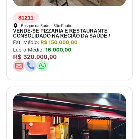
81211
Bosque da Saúde
, São Paulo
VENDE-SE PIZZARIA E RESTAURANTE
CONSOLIDADO NA REGIÃO DA SAÚDE /
IPIRANGA
Fat. Médio:
R$ 150.000,00
Lucro Médio:
16.000,00
R$ 320.000,00